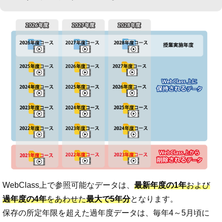
WebClass上で参照可能なデータは、
最新年度の1年
および
過年度の4年
をあわせた
最大で
5年分
となります。
保存の所定年限を超えた過年度データは、毎年4～5月頃に