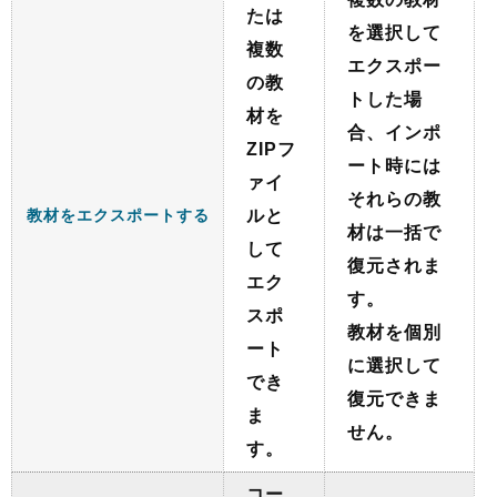
たは
を選択して
複数
エクスポー
の教
トした場
材を
合、インポ
ZIPフ
ート時には
ァイ
それらの教
教材をエクスポートする
ルと
材は一括で
して
復元されま
エク
す。
スポ
教材を個別
ート
に選択して
でき
復元できま
ま
せん。
す。
コー